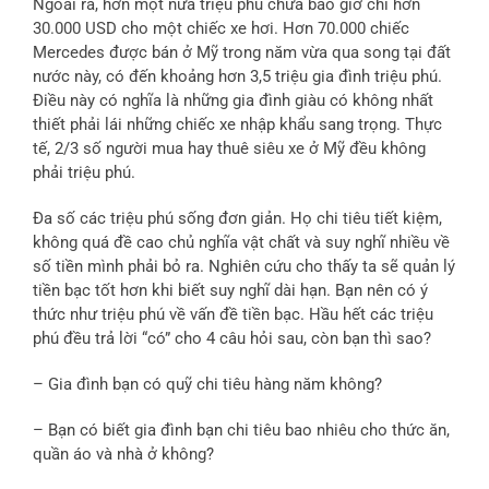
Ngoài ra, hơn một nửa triệu phú chưa bao giờ chi hơn
30.000 USD cho một chiếc xe hơi. Hơn 70.000 chiếc
Mercedes được bán ở Mỹ trong năm vừa qua song tại đất
nước này, có đến khoảng hơn 3,5 triệu gia đình triệu phú.
Điều này có nghĩa là những gia đình giàu có không nhất
thiết phải lái những chiếc xe nhập khẩu sang trọng. Thực
tế, 2/3 số người mua hay thuê siêu xe ở Mỹ đều không
phải triệu phú.
Đa số các triệu phú sống đơn giản. Họ chi tiêu tiết kiệm,
không quá đề cao chủ nghĩa vật chất và suy nghĩ nhiều về
số tiền mình phải bỏ ra. Nghiên cứu cho thấy ta sẽ quản lý
tiền bạc tốt hơn khi biết suy nghĩ dài hạn. Bạn nên có ý
thức như triệu phú về vấn đề tiền bạc. Hầu hết các triệu
phú đều trả lời “có” cho 4 câu hỏi sau, còn bạn thì sao?
– Gia đình bạn có quỹ chi tiêu hàng năm không?
– Bạn có biết gia đình bạn chi tiêu bao nhiêu cho thức ăn,
quần áo và nhà ở không?