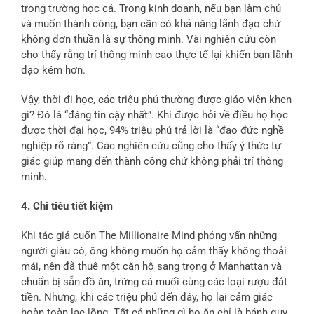
trong trường học cả. Trong kinh doanh, nếu bạn làm chủ
và muốn thành công, bạn cần có khả năng lãnh đạo chứ
không đơn thuần là sự thông minh. Vài nghiên cứu còn
cho thấy rằng trí thông minh cao thực tế lại khiến bạn lãnh
đạo kém hơn.
Vậy, thời đi học, các triệu phú thường được giáo viên khen
gì? Đó là “đáng tin cậy nhất”. Khi được hỏi về điều họ học
được thời đại học, 94% triệu phú trả lời là “đạo đức nghề
nghiệp rõ ràng”. Các nghiên cứu cũng cho thấy ý thức tự
giác giúp mang đến thành công chứ không phải trí thông
minh.
4. Chi tiêu tiết kiệm
Khi tác giả cuốn The Millionaire Mind phỏng vấn những
người giàu có, ông không muốn họ cảm thấy không thoải
mái, nên đã thuê một căn hộ sang trọng ở Manhattan và
chuẩn bị sẵn đồ ăn, trứng cá muối cùng các loại rượu đắt
tiền. Nhưng, khi các triệu phú đến đây, họ lại cảm giác
hoàn toàn lạc lõng. Tất cả những gì họ ăn chỉ là bánh quy.