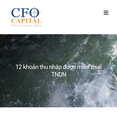
Skip
to
content
12 khoản thu nhập được miễn thuế
TNDN