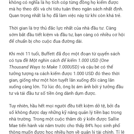
không có nghĩa là họ tích cóp từng đồng họ kiếm được
mà họ theo dõi và chi tiêu tuân theo ngân sách nhất định.
Quan trọng nhất là họ đã làm việc này từ khi còn khá trẻ.
Thời gian là trợ thủ đắc lực nhất của nhà đầu tư. Càng
sớm bắt đầu tiết kiệm và đầu tư, bạn càng có nhiều cơ hội
để chuẩn bị cho cuộc đua đường dài.
Khi mới 11 tuổi, Buffett đã đọc một đoạn từ quyển sách
có tựa đề
Một nghìn cách để kiếm 1.000 USD (One
Thousand Ways to Make 1.000USD)
và cậu bé có thể
tưởng tượng ra cách kiếm được 1.000 USD đó theo thời
gian, giống như một hòn tuyết lăn xuống đồi càng lăn
xuống càng lớn. Từ lúc đó, ông bị ám ảnh bởi ý tưởng đầu
tư và tái đầu tư số tiền ông dành dụm được.
Tuy nhiên, hầu hết mọi người đều tiết kiệm dở tệ, bởi đa
số không được dạy những kỹ năng quản lý tiền bạc trong
nhà trường. Trong một cuộc thăm dò ý kiến được Sallie
Mae tiến hành vài năm trước cho thấy 84% học sinh phổ
thông muốn được học nhiều hơn về quản lý tài chính. Tỉ lệ