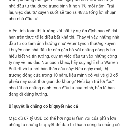
nhà đầu tư thu được trung bình ít hơn 1% mỗi năm. Trái
lại, việc đầu tư xuyên suốt sẽ tạo ra 483% tổng lợi nhuận
cho nhà đầu tư.
Việc tính toán thị trường với bất kỳ sự ổn định nào về dài
hạn trên thực tế là điều bất khả thi. Thay vì vậy, những nhà
đầu tư có tầm ảnh hưởng như Peter Lynch thường xuyên
khuyên các nhà đầu tư nên gắn bó với những công ty họ
hiểu biết và tin tưởng, duy trì việc đầu tư vào những công
ty này về lâu dài. Nói cách khác, hãy suy nghĩ như Warren
Buffett và tự hỏi bản thân câu này: Nếu ngày mai, thị
trường đóng cửa trong 10 năm, liệu mình có vui vẻ giữ cổ
phiếu này suốt thời gian đó không? Nếu bạn trả lời “có”
cho tất cả những danh mục đầu tư của mình, hẳn là bạn
đang đi đúng hướng.
Bí quyết là chẳng có bí quyết nào cả
Mặc dù 67 tỷ USD có thể hơi ngoài tầm với của phần lớn
chúng ta nhưng bí quyết để đầu tư thành công là chẳng có