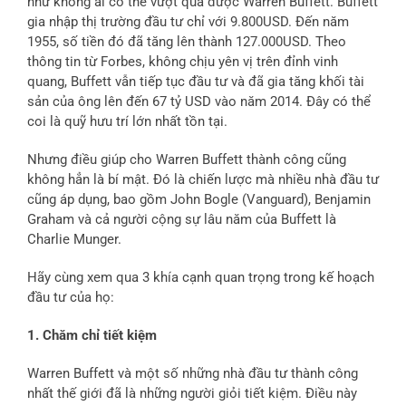
như không ai có thể vượt qua được Warren Buffett. Buffett
gia nhập thị trường đầu tư chỉ với 9.800USD. Đến năm
1955, số tiền đó đã tăng lên thành 127.000USD. Theo
thông tin từ Forbes, không chịu yên vị trên đỉnh vinh
quang, Buffett vẫn tiếp tục đầu tư và đã gia tăng khối tài
sản của ông lên đến 67 tỷ USD vào năm 2014. Đây có thể
coi là quỹ hưu trí lớn nhất tồn tại.
Nhưng điều giúp cho Warren Buffett thành công cũng
không hẳn là bí mật. Đó là chiến lược mà nhiều nhà đầu tư
cũng áp dụng, bao gồm John Bogle (Vanguard), Benjamin
Graham và cả người cộng sự lâu năm của Buffett là
Charlie Munger.
Hãy cùng xem qua 3 khía cạnh quan trọng trong kế hoạch
đầu tư của họ:
1. Chăm chỉ tiết kiệm
Warren Buffett và một số những nhà đầu tư thành công
nhất thế giới đã là những người giỏi tiết kiệm. Điều này