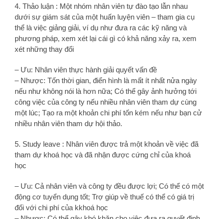
4. Thảo luận : Một nhóm nhân viên tự đào tạo lẫn nhau
dưới sự giám sát của một huấn luyện viên – tham gia cụ
thể là việc giảng giải, ví dụ như đưa ra các kỹ năng và
phương pháp, xem xét lại cái gì có khả năng xảy ra, xem
xét những thay đổi
– Ưu: Nhân viên thực hành giải quyết vấn đề
– Nhược: Tốn thời gian, điển hình là mất ít nhất nửa ngày
nếu như không nói là hơn nữa; Có thể gây ảnh hưởng tới
công việc của công ty nếu nhiều nhân viên tham dự cùng
một lúc; Tạo ra một khoản chi phí tốn kém nếu như bạn cử
nhiều nhân viên tham dự hội thảo.
5. Study leave : Nhân viên được trả một khoản về việc đã
tham dự khoá học và đã nhận được cứng chỉ của khoá
học
– Ưu: Cả nhân viên và công ty đều được lợi; Có thể có một
động cơ tuyển dụng tốt; Trợ giúp về thuế có thể có giá trị
đối với chi phí của kkhoá học
– Nhược: Có thể gây khó khăn cho việc đưa ra quyết định