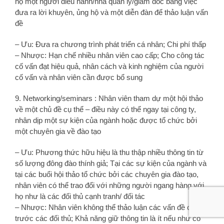
hộ một người điều hành/nhà quản lý/giám đốc bằng việc
đưa ra lời khuyên, ủng hộ và một diễn đàn để thảo luận vấn
đề
– Ưu: Đưa ra chương trình phát triển cá nhân; Chi phí thấp
– Nhược: Hạn chế nhiều nhân viên cao cấp; Cho công tác
cố vấn đạt hiệu quả, nhân cách và kinh nghiệm của người
cố vấn và nhân viên cần được bổ sung
9. Networking/seminars : Nhân viên tham dự một hội thảo
về một chủ đề cụ thể – điều này có thể ngay tại công ty,
nhân dịp một sự kiện của ngành hoặc được tổ chức bởi
một chuyên gia về đào tạo
– Ưu: Phương thức hữu hiệu là thu thập nhiều thông tin từ
số lượng đông đào thính giả; Tại các sự kiện của ngành và
tại các buổi hội thảo tổ chức bởi các chuyên gia đào tạo,
nhân viên có thể trao đổi với những người ngang hàng với
họ như là các đối thủ cạnh tranh/ đối tác
– Nhược: Nhân viên không thể thảo luận các vấn đề cụ thể
trước các đối thủ; Khả năng giữ thông tin là ít nếu như có