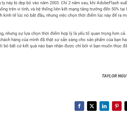
ng ty này bị dẹp bỏ vào năm 2003. Chỉ 2 năm sau, khi AdobeFlash xuấ
hống trên vi tính, và hệ thống liên kết mạng tăng trưởng đến 50% tại
kinh tế lúc nó bắt đầu, nhưng việc chọn thời điểm lúc này để ra m
g, nhưng sự lựa chọn thời điểm hợp lý là yếu tố quan trọng hơn cả.
 khách hàng của mình đã thật sự sẵn sàng cho sản phẩm của bạn ha
ối bỏ bất cứ kết quả nào bạn nhận được chỉ bởi vì bạn muốn thúc đẩ
TAYLOR NGU
Facebook
X
LinkedIn
Pinter