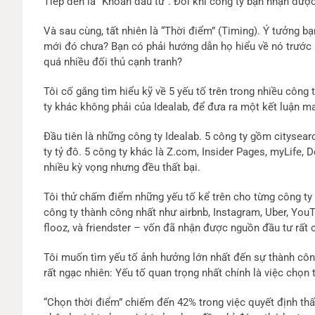
Tiếp đến là “Khoản đầu tư”. Đôi khi công ty bạn nhận đượ
Và sau cùng, tất nhiên là “Thời điểm” (Timing). Ý tưởng 
mới đó chưa? Bạn có phải hướng dẫn họ hiểu về nó trước 
quá nhiều đối thủ cạnh tranh?
Tôi cố gắng tìm hiểu kỹ về 5 yếu tố trên trong nhiều công 
ty khác không phải của Idealab, để đưa ra một kết luận m
Đầu tiên là những công ty Idealab. 5 công ty gồm citysea
ty tỷ đô. 5 công ty khác là Z.com, Insider Pages, myLife, 
nhiều kỳ vọng nhưng đều thất bại.
Tôi thử chấm điểm những yếu tố kể trên cho từng công ty 
công ty thành công nhất như airbnb, Instagram, Uber, YouT
flooz, và friendster – vốn đã nhận được nguồn đầu tư rất 
Tôi muốn tìm yếu tố ảnh hưởng lớn nhất đến sự thành công 
rất ngạc nhiên: Yếu tố quan trọng nhất chính là việc chọn 
“Chọn thời điểm” chiếm đến 42% trong việc quyết định thấ