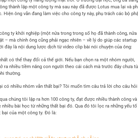
 lập một công ty năng lượng mặt trời. Ở trường đại học, ông đã sán
, ông thành lập một công ty mà sau này đã được Lotus mua lại và ph
. Hiện ông vẫn đang làm việc cho công ty này, phụ trách các bộ ph
 công ty khởi nghiệp (một nửa trong trong số họ đã thành công, nửa
 mật – mà chính ông cũng phải ngạc nhiên – về lý do giúp các startup
ới đây là nội dung lược dịch từ video clip bài nói chuyện của ông:
 nhất có thể thay đổi cả thế giới. Nếu bạn chọn ra một nhóm người,
mở ra nhiều tiềm năng con người theo cái cách mà trước đây chưa t
phi thường.
ại có nhiều nhóm vẫn thất bại? Tôi muốn tìm câu trả lời cho câu hỏi
 qua chúng tôi lập ra hơn 100 công ty, đạt được nhiều thành công và
 nhiều bài học từ những thất bại đó. Qua đó tôi lọc ra những yếu tố 
 bại của một công ty. Đó là: