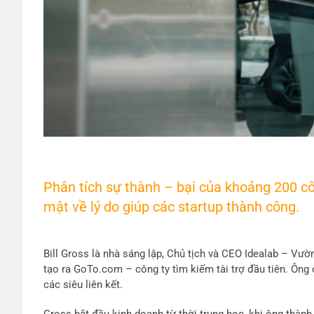
Phân tích sự thành – bại của khoảng 200 côn
mật về lý do giúp các startup thành công.
Bill Gross là nhà sáng lập, Chủ tịch và CEO Idealab – V
tạo ra GoTo.com – công ty tìm kiếm tài trợ đầu tiên. Ôn
các siêu liên kết.