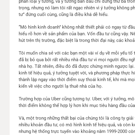
phân loại ý tưởng, và ý tưởng ban đầu chỉ đứng thứ ba tr
trọng, nhưng nó làm tôi rất ngạc nhiên vì ý tưởng không ph
tư” đứng cuối cùng, cũng là điều khá dễ hiểu.
“Mô hình kinh doanh” không nhất thiết phải có ngay từ đầ
hiểu rõ hơn về sản phẩm của bạn. Vốn đầu tư cũng vậy. 
hút trên thị trường, đặc biệt là trong thời đại này, các kho
Tôi muốn chia sẻ với các bạn một vài ví dụ về mỗi yếu tố 
đã bị bỏ qua bởi rất nhiều nhà đầu tư vì mọi người đều n
nhà họ. Tất nhiên, điều đó đã được chứng minh ngược lại
kinh tế hiệu quả, ý tưởng tuyệt vời, và phương pháp thực h
thành lập ngay vào thời điểm suy thoái kinh tế, khi mà mọ
kiến về việc cho người lạ thuê nhà của họ.
Trường hợp của Uber cũng tương tự. Uber, với ý tưởng, mô 
thời điểm không thể hợp lý hơn khi mục tiêu hàng đầu của 
Và, một trong những thất bại của chúng tôi là công ty giải
nhiều khoản đầu tư, có mô hình kinh tế hiệu quả, và còn 
nhưng hệ thống trực tuyến vào khoảng năm 1999-2000 còn 