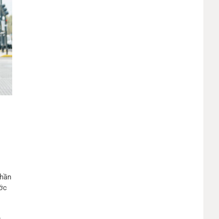
phần
ước