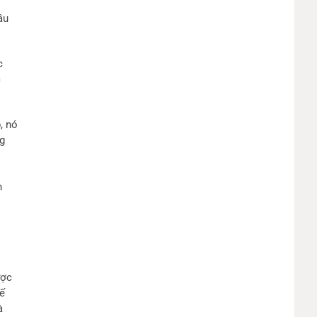
ầu
c
c
, nó
ng
h
ược
hế
à