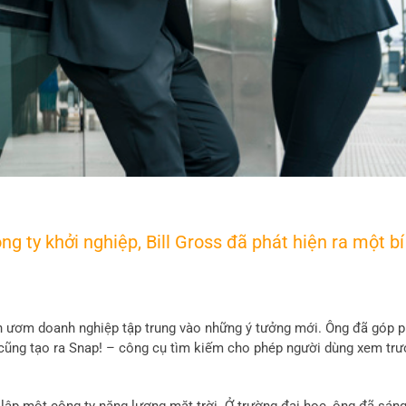
g ty khởi nghiệp, Bill Gross đã phát hiện ra một bí
ườn ươm doanh nghiệp tập trung vào những ý tưởng mới. Ông đã góp 
g cũng tạo ra Snap! – công cụ tìm kiếm cho phép người dùng xem tr