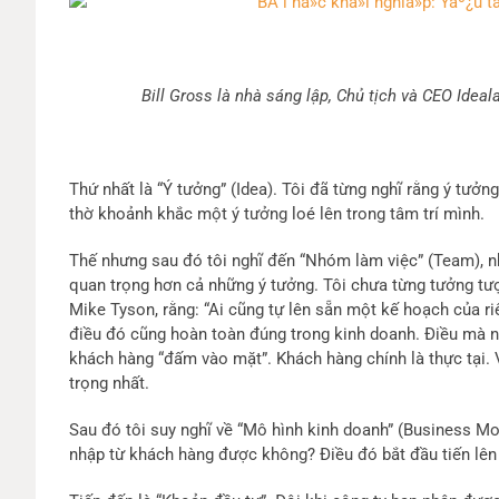
Bill Gross là nhà sáng lập, Chủ tịch và CEO Ide
Thứ nhất là “Ý tưởng” (Idea). Tôi đã từng nghĩ rằng ý tưởng
thờ khoảnh khắc một ý tưởng loé lên trong tâm trí mình.
Thế nhưng sau đó tôi nghĩ đến “Nhóm làm việc” (Team), n
quan trọng hơn cả những ý tưởng. Tôi chưa từng tưởng tượ
Mike Tyson, rằng: “Ai cũng tự lên sẵn một kế hoạch của r
điều đó cũng hoàn toàn đúng trong kinh doanh. Điều mà nh
khách hàng “đấm vào mặt”. Khách hàng chính là thực tại. 
trọng nhất.
Sau đó tôi suy nghĩ về “Mô hình kinh doanh” (Business M
nhập từ khách hàng được không? Điều đó bắt đầu tiến lên v