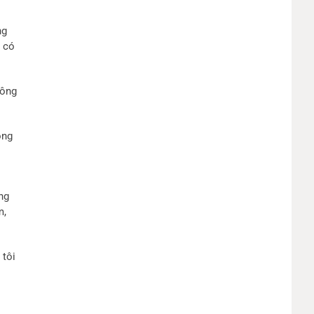
ng
 có
công
ông
ng
m,
 tôi