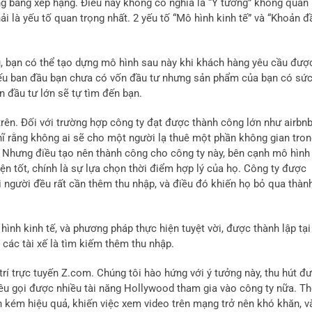
ong bảng xếp hạng. Điều này không có nghĩa là “Ý tưởng” không quan
ải là yếu tố quan trọng nhất. 2 yếu tố “Mô hình kinh tế” và “Khoản đ
u, bạn có thể tạo dựng mô hình sau này khi khách hàng yêu cầu đượ
Nếu ban đầu bạn chưa có vốn đầu tư nhưng sản phẩm của bạn có sứ
ản đầu tư lớn sẽ tự tìm đến bạn.
trên. Đối với trường hợp công ty đạt được thành công lớn như airbnb
ghĩ rằng không ai sẽ cho một người lạ thuê một phần không gian tro
. Nhưng điều tạo nên thành công cho công ty này, bên cạnh mô hình
iện tốt, chính là sự lựa chọn thời điểm hợp lý của họ. Công ty được
i người đều rất cần thêm thu nhập, và điều đó khiến họ bỏ qua thàn
hình kinh tế, và phương pháp thực hiện tuyệt vời, được thành lập tại
các tài xế là tìm kiếm thêm thu nhập.
 trí trực tuyến Z.com. Chúng tôi hào hứng với ý tưởng này, thu hút đ
kêu gọi được nhiều tài năng Hollywood tham gia vào công ty nữa. T
kém hiệu quả, khiến việc xem video trên mạng trở nên khó khăn, v