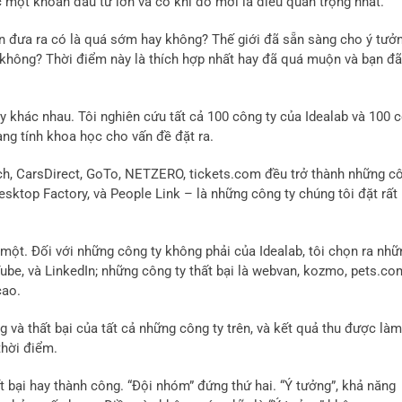
c một khoản đầu tư lớn và có khi đó mới là điều quan trọng nhất.
bạn đưa ra có là quá sớm hay không? Thế giới đã sẵn sàng cho ý tưở
không? Thời điểm này là thích hợp nhất hay đã quá muộn và bạn đã
ty khác nhau. Tôi nghiên cứu tất cả 100 công ty của Idealab và 100 
ang tính khoa học cho vấn đề đặt ra.
rch, CarsDirect, GoTo, NETZERO, tickets.com đều trở thành những c
Desktop Factory, và People Link – là những công ty chúng tôi đặt rất
một. Đối với những công ty không phải của Idealab, tôi chọn ra nhữ
ube, và LinkedIn; những công ty thất bại là webvan, kozmo, pets.co
cao.
và thất bại của tất cả những công ty trên, và kết quả thu được làm
thời điểm.
t bại hay thành công. “Đội nhóm” đứng thứ hai. “Ý tưởng”, khả năng