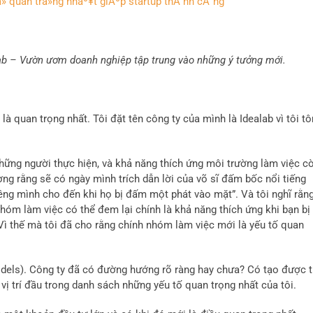
alab – Vườn ươm doanh nghiệp tập trung vào những ý tưởng mới.
 là quan trọng nhất. Tôi đặt tên công ty của mình là Idealab vì tôi tô
hững người thực hiện, và khả năng thích ứng môi trường làm việc c
ng rằng sẽ có ngày mình trích dẫn lời của võ sĩ đấm bốc nổi tiếng
iêng mình cho đến khi họ bị đấm một phát vào mặt”. Và tôi nghĩ rằn
óm làm việc có thể đem lại chính là khả năng thích ứng khi bạn bị
Vì thế mà tôi đã cho rằng chính nhóm làm việc mới là yếu tố quan
odels). Công ty đã có đường hướng rõ ràng hay chưa? Có tạo được 
ị trí đầu trong danh sách những yếu tố quan trọng nhất của tôi.