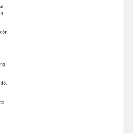
g
át
ận
 còn
ừng
 đó.
tôi