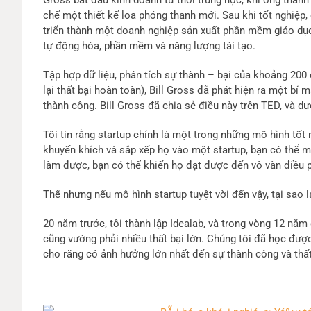
Gross bắt đầu kinh doanh từ thời trung học, khi ông thành
chế một thiết kế loa phóng thanh mới. Sau khi tốt nghiệp
triển thành một doanh nghiệp sản xuất phần mềm giáo dục
tự động hóa, phần mềm và năng lượng tái tạo.
Tập hợp dữ liệu, phân tích sự thành – bại của khoảng 200
lại thất bại hoàn toàn), Bill Gross đã phát hiện ra một bí
thành công. Bill Gross đã chia sẻ điều này trên TED, và dư
Tôi tin rằng startup chính là một trong những mô hình tốt
khuyến khích và sắp xếp họ vào một startup, bạn có thể 
làm được, bạn có thể khiến họ đạt được đến vô vàn điều 
Thế nhưng nếu mô hình startup tuyệt vời đến vậy, tại sao l
20 năm trước, tôi thành lập Idealab, và trong vòng 12 năm
cũng vướng phải nhiều thất bại lớn. Chúng tôi đã học được
cho rằng có ảnh hưởng lớn nhất đến sự thành công và thất