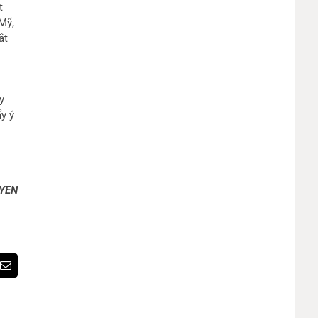
t
 Mỹ,
ắt
y
y ý
YEN
est
Email