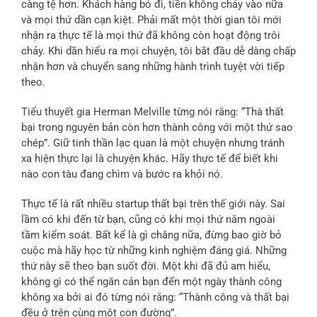
càng tệ hơn. Khách hàng bỏ đi, tiền không chảy vào nữa
và mọi thứ dần cạn kiệt. Phải mất một thời gian tôi mới
nhận ra thực tế là mọi thứ đã không còn hoạt động trôi
chảy. Khi dần hiểu ra mọi chuyện, tôi bắt đầu dễ dàng chấp
nhận hơn và chuyển sang những hành trình tuyệt vời tiếp
theo.
Tiểu thuyết gia Herman Melville từng nói rằng: “Thà thất
bại trong nguyên bản còn hơn thành công với một thứ sao
chép”. Giữ tinh thần lạc quan là một chuyện nhưng tránh
xa hiện thực lại là chuyện khác. Hãy thực tế để biết khi
nào con tàu đang chìm và bước ra khỏi nó.
Thực tế là rất nhiều startup thất bại trên thế giới này. Sai
lầm có khi đến từ bạn, cũng có khi mọi thứ nằm ngoài
tầm kiểm soát. Bất kể là gì chăng nữa, đừng bao giờ bỏ
cuộc mà hãy học từ những kinh nghiệm đáng giá. Những
thứ này sẽ theo bạn suốt đời. Một khi đã đủ am hiểu,
không gì có thể ngăn cản bạn đến một ngày thành công
không xa bởi ai đó từng nói rằng: “Thành công và thất bại
đều ở trên cùng một con đường”.