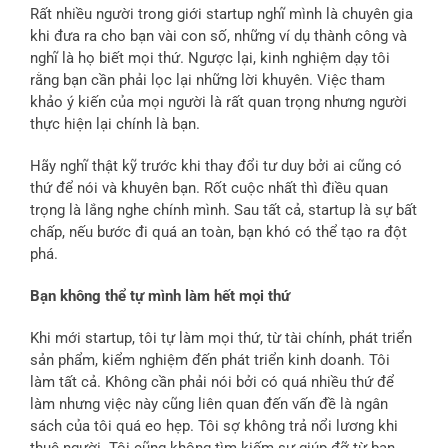
Rất nhiều người trong giới startup nghĩ mình là chuyên gia
khi đưa ra cho bạn vài con số, những ví dụ thành công và
nghĩ là họ biết mọi thứ. Ngược lại, kinh nghiệm dạy tôi
rằng bạn cần phải lọc lại những lời khuyên. Việc tham
khảo ý kiến của mọi người là rất quan trọng nhưng người
thực hiện lại chính là bạn.
Hãy nghĩ thật kỹ trước khi thay đổi tư duy bởi ai cũng có
thứ để nói và khuyên bạn. Rốt cuộc nhất thì điều quan
trọng là lắng nghe chính mình. Sau tất cả, startup là sự bất
chấp, nếu bước đi quá an toàn, bạn khó có thể tạo ra đột
phá.
Bạn không thể tự mình làm hết mọi thứ
Khi mới startup, tôi tự làm mọi thứ, từ tài chính, phát triển
sản phẩm, kiểm nghiệm đến phát triển kinh doanh. Tôi
làm tất cả. Không cần phải nói bởi có quá nhiều thứ để
làm nhưng việc này cũng liên quan đến vấn đề là ngân
sách của tôi quá eo hẹp. Tôi sợ không trả nổi lương khi
thuê người. Tôi cũng không tìm kiếm sự giúp đỡ từ bạn