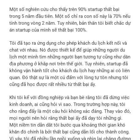
Một số nghiên cứu cho thấy trên 90% startup thất bại
trong 5 năm đầu tiên. Một số chỉ ra con số này là 70% nếu
tính trong vòng 2 năm. Tuy nhiên, bản thân tôi biết chắc dự
án startup của mình sẽ thất bại 100%.
Tôi đã tạo ra ứng dụng cho phép khách du lịch kết nối và
chat với nhau. Nó được thiết kế để giúp những người du
lịch một mình tìm những người bạn tương tự cũng như dân
địa phương ở khắp nơi trên thế giới. Tuy nhiên, startup đã
không vận hành tốt cho khách du lịch hay những ai có liên
quan. Đó thật sự là một cú đấm với lòng tự tôn nhưng tôi
cũng đã học được rất nhiều từ thất bại ấy.
Khi tôi kể với đồng nghiệp và bạn bè rằng tôi đã dừng việc
kinh doanh, ai cũng hỏi vì sao. Trong trường hợp này, tôi
cho rằng đấy là một câu hỏi không xác đáng. Thay vào đó,
mọi người nên hỏi rằng thất bại ấy đã dạy tôi những gì.
Một niềm tin dẫn dắt tôi bước qua khoảng thời gian khó
khăn đó chính là bởi thất bại cũng dẫn lối cho thành công.
Vì vậy, tôi đã nhiều lần ngồi xuống và nhìn lại chặng đường