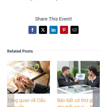
Share This Event!
Facebook
X
LinkedIn
Pinterest
Email
Related Posts
Tổng quan về Cấu
Bán bất cứ thứ gì
trúc vốn
cho bất cứ ai – Bí