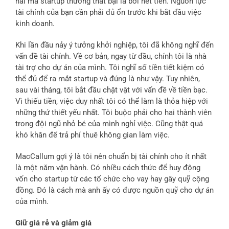
hai mà startup thường thất bại là bởi hết tiền. Nguồn lực
tài chính của bạn cần phải đủ ổn trước khi bắt đầu việc
kinh doanh.
Khi lần đầu nảy ý tưởng khởi nghiệp, tôi đã không nghĩ đến
vấn đề tài chính. Về cơ bản, ngay từ đầu, chính tôi là nhà
tài trợ cho dự án của mình. Tôi nghĩ số tiền tiết kiệm có
thể đủ để ra mắt startup và đúng là như vậy. Tuy nhiên,
sau vài tháng, tôi bắt đầu chật vật với vấn đề về tiền bạc.
Vì thiếu tiền, việc duy nhất tôi có thể làm là thỏa hiệp với
những thứ thiết yếu nhất. Tôi buộc phải cho hai thành viên
trong đội ngũ nhỏ bé của mình nghỉ việc. Cũng thật quá
khó khăn để trả phí thuê không gian làm việc.
MacCallum gợi ý là tôi nên chuẩn bị tài chính cho ít nhất
là một năm vận hành. Có nhiều cách thức để huy động
vốn cho startup từ các tổ chức cho vay hay gây quỹ cộng
đồng. Đó là cách mà anh ấy có được nguồn quỹ cho dự án
của mình.
Giữ giá rẻ và giảm giá