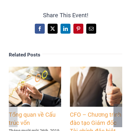
Share This Event!
Facebook
X
LinkedIn
Pinterest
Email
Related Posts
Tổng quan về Cấu
CFO – Chương trình
trúc vốn
đào tạo Giám đốc
Tháng mười một 26th, 2019