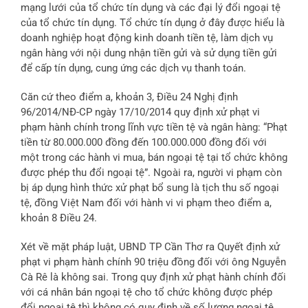
mạng lưới của tổ chức tín dụng và các đại lý đổi ngoại tệ
của tổ chức tín dụng. Tổ chức tín dụng ở đây được hiểu là
doanh nghiệp hoạt động kinh doanh tiền tệ, làm dịch vụ
ngân hàng với nội dung nhận tiền gửi và sử dụng tiền gửi
để cấp tín dụng, cung ứng các dịch vụ thanh toán.
Căn cứ theo điểm a, khoản 3, Điều 24 Nghị định
96/2014/NĐ-CP ngày 17/10/2014 quy định xử phạt vi
phạm hành chính trong lĩnh vực tiền tệ và ngân hàng: “Phạt
tiền từ 80.000.000 đồng đến 100.000.000 đồng đối với
một trong các hành vi mua, bán ngoại tệ tại tổ chức không
được phép thu đổi ngoại tệ”. Ngoài ra, người vi phạm còn
bị áp dụng hình thức xử phạt bổ sung là tịch thu số ngoại
tệ, đồng Việt Nam đối với hành vi vi phạm theo điểm a,
khoản 8 Điều 24.
Xét về mặt pháp luật, UBND TP Cần Thơ ra Quyết định xử
phạt vi phạm hành chính 90 triệu đồng đối với ông Nguyễn
Cà Rê là không sai. Trong quy định xử phạt hành chính đối
với cá nhân bán ngoại tệ cho tổ chức không được phép
đổi ngoại tệ thì không có quy định về số lượng ngoại tệ