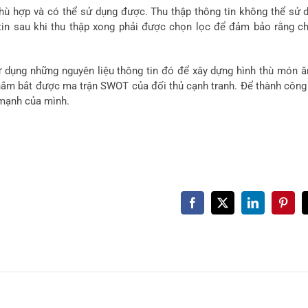
 phù hợp và có thể sử dụng được. Thu thập thông tin không thể sử 
 tin sau khi thu thập xong phải được chọn lọc để đảm bảo rằng c
 dụng những nguyên liệu thông tin đó để xây dựng hình thù món ă
 nắm bắt được ma trận SWOT của đối thủ cạnh tranh. Để thành công
 mạnh của mình.
Facebook
X
LinkedIn
Pinter