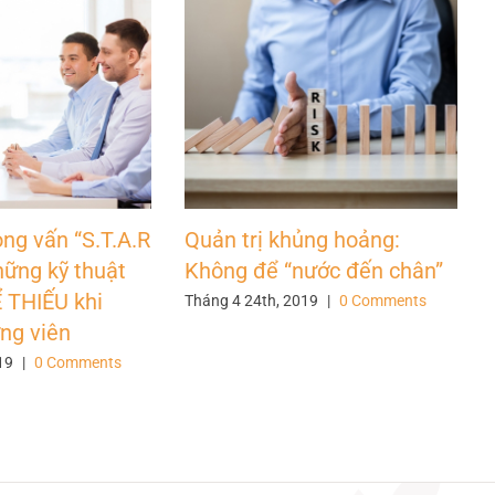
ng vấn “S.T.A.R
Quản trị khủng hoảng:
hững kỹ thuật
Không để “nước đến chân”
THIẾU khi
Tháng 4 24th, 2019
|
0 Comments
ng viên
19
|
0 Comments