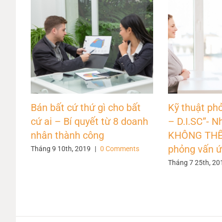
Bán bất cứ thứ gì cho bất
Kỹ thuật phỏ
cứ ai – Bí quyết từ 8 doanh
– D.I.SC”- N
nhân thành công
KHÔNG THỂ 
phỏng vấn ứ
Tháng 9 10th, 2019
|
0 Comments
Tháng 7 25th, 20