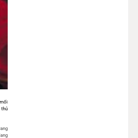
 mối
 thủ
rang
đang