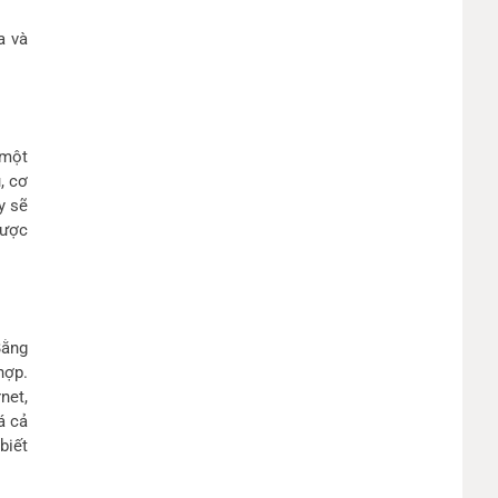
a và
 một
, cơ
y sẽ
được
Bằng
hợp.
net,
á cả
biết