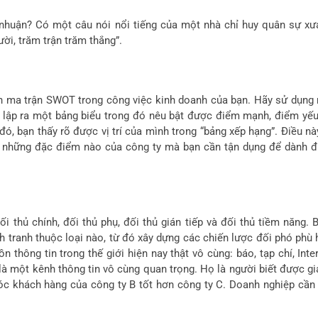
nhuận? Có một câu nói nổi tiếng của một nhà chỉ huy quân sự xư
ời, trăm trận trăm thắng”.
ích ma trận SWOT trong công việc kinh doanh của bạn. Hãy sử dụng
ể lập ra một bảng biểu trong đó nêu bật được điểm mạnh, điểm yếu
đó, bạn thấy rõ được vị trí của mình trong “bảng xếp hạng”. Điều nà
và những đặc điểm nào của công ty mà bạn cần tận dụng để dành 
i thủ chính, đối thủ phụ, đối thủ gián tiếp và đối thủ tiềm năng. 
h tranh thuộc loại nào, từ đó xây dựng các chiến lược đối phó phù 
 thông tin trong thế giới hiện nay thật vô cùng: báo, tạp chí, Inter
à một kênh thông tin vô cùng quan trọng. Họ là người biết được gi
óc khách hàng của công ty B tốt hơn công ty C. Doanh nghiệp cần 