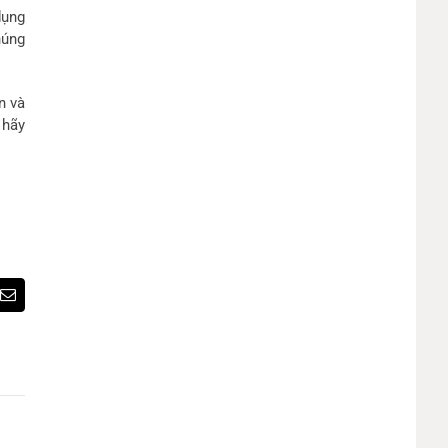
dụng
húng
n và
 hãy
est
Email