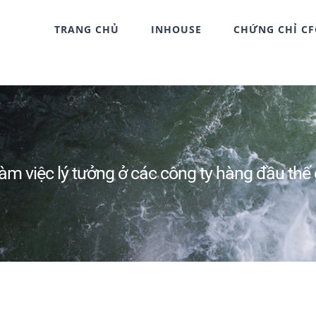
TRANG CHỦ
INHOUSE
CHỨNG CHỈ C
àm việc lý tưởng ở các công ty hàng đầu thế 