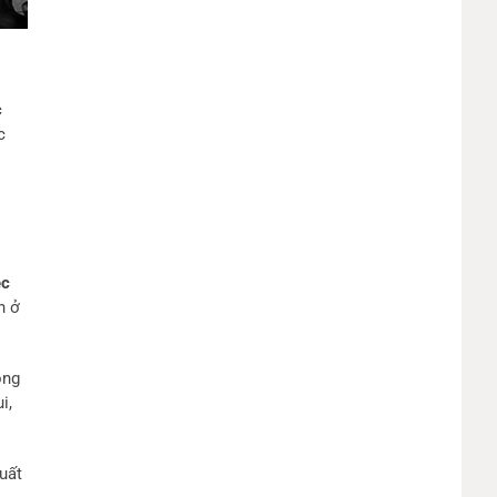
c
c
ệc
n ở
ông
i,
uất