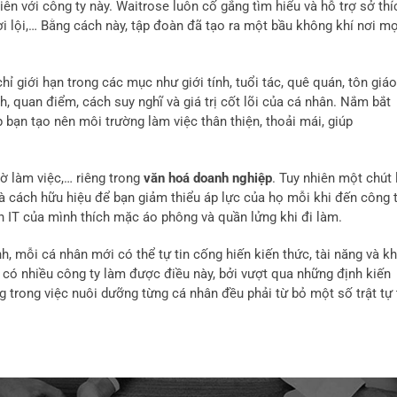
iên với công ty này. Waitrose luôn cố gắng tìm hiểu và hỗ trợ sở thí
ơi lội,… Bằng cách này, tập đoàn đã tạo ra một bầu không khí nơi mọ
hỉ giới hạn trong các mục như giới tính, tuổi tác, quê quán, tôn giáo
h, quan điểm, cách suy nghĩ và giá trị cốt lõi của cá nhân. Nắm bắt
 bạn tạo nên môi trường làm việc thân thiện, thoải mái, giúp
ờ làm việc,… riêng trong
văn hoá doanh nghiệp
. Tuy nhiên một chút 
à cách hữu hiệu để bạn giảm thiểu áp lực của họ mỗi khi đến công t
ên IT của mình thích mặc áo phông và quần lửng khi đi làm.
h, mỗi cá nhân mới có thể tự tin cống hiến kiến thức, tài năng và k
 có nhiều công ty làm được điều này, bởi vượt qua những định kiến
 trong việc nuôi dưỡng từng cá nhân đều phải từ bỏ một số trật tự 