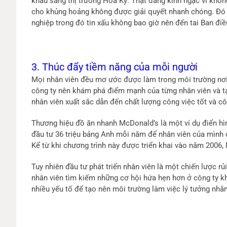
khẩu sang thị trường Hoa Kỳ. Thật đáng kinh ngạc vì khôn
cho khủng hoảng không được giải quyết nhanh chóng. Đó 
nghiệp trong đó tin xấu không bao giờ nên đến tai Ban điề
3. Thúc đẩy tiềm năng của mỗi người
Mọi nhân viên đều mơ ước được làm trong môi trường nơi
công ty nên khám phá điểm mạnh của từng nhân viên và tạo
nhân viên xuất sắc dẫn đến chất lượng công việc tốt và cô
Thương hiệu đồ ăn nhanh McDonald’s là một ví dụ điển hình
đầu tư 36 triệu bảng Anh mỗi năm để nhân viên của mình 
Kể từ khi chương trình này được triển khai vào năm 2006,
Tuy nhiên đầu tư phát triển nhân viên là một chiến lược rủ
nhân viên tìm kiếm những cơ hội hứa hẹn hơn ở công ty k
nhiều yếu tố để tạo nên môi trường làm việc lý tưởng nhằ