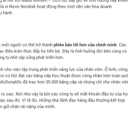
g ai nói với Mads Øvlisen – CEO lúc bấy giờ về tình huống này khiến
là vì Novo Nordisk hoạt động theo một nền văn hóa doanh
u hành.
 mỗi người có thể trở thành
phiên bản tốt hơn của chính mình
. Các
 điều kiện thúc đẩy họ tiến bộ. Đây là tình huống đôi bên cùng có 
ng ty nhờ vậy cũng phát triển hơn.
 cho việc tập trung phát triển năng lực của nhân viên. Ở Anh, công
có cơ hội đạt các bằng cấp học thuật được công nhận trên toàn qu
 McDonald’s đã trao hơn 35.000 bằng cấp và chứng chỉ cho nhân viê
i ro cao. Nói như vậy là bởi các công ty sẽ mất khoản đầu tư của họ
hác sau đó. Vì lẽ đó, những nhà lãnh đạo hàng đầu thường kết hợp
m giữ chân tài năng của mình.