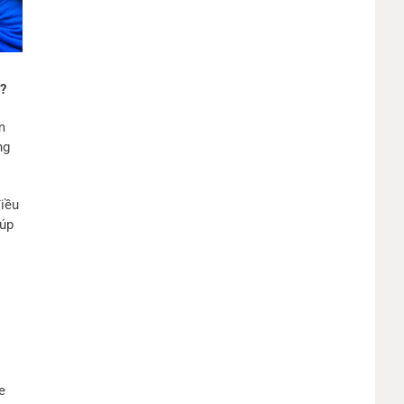
)?
m
ng
điều
iúp
e