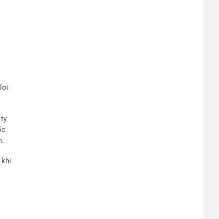
lợi:
 ty
ốc.
n.
 khi