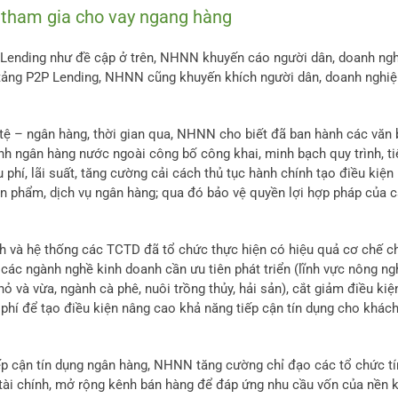
 tham gia cho vay ngang hàng
P Lending như đề cập ở trên, NHNN khuyến cáo người dân, doanh ng
ền tảng P2P Lending, NHNN cũng khuyến khích người dân, doanh nghi
n tệ – ngân hàng, thời gian qua, NHNN cho biết đã ban hành các văn
ánh ngân hàng nước ngoài công bố công khai, minh bạch quy trình, ti
 phí, lãi suất, tăng cường cải cách thủ tục hành chính tạo điều kiện
ản phẩm, dịch vụ ngân hàng; qua đó bảo vệ quyền lợi hợp pháp của 
và hệ thống các TCTD đã tổ chức thực hiện có hiệu quả cơ chế ch
ch, các ngành nghề kinh doanh cần ưu tiên phát triển (lĩnh vực nông ng
 và vừa, ngành cà phê, nuôi trồng thủy, hải sản), cắt giảm điều kiệ
i phí để tạo điều kiện nâng cao khả năng tiếp cận tín dụng cho khác
iếp cận tín dụng ngân hàng, NHNN tăng cường chỉ đạo các tổ chức tí
tài chính, mở rộng kênh bán hàng để đáp ứng nhu cầu vốn của nền 