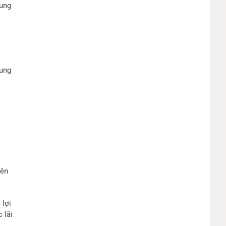
hung
i
cung
ó
rên
 lợi
 lãi