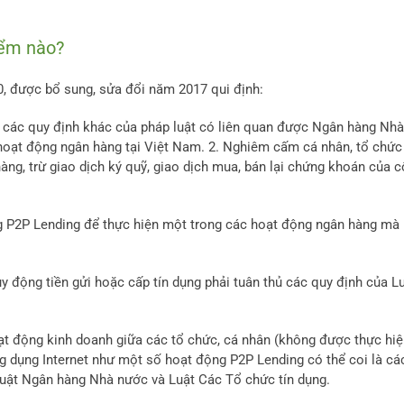
iểm nào?
, được bổ sung, sửa đổi năm 2017 qui định:
à các quy định khác của pháp luật có liên quan được Ngân hàng Nhà
hoạt động ngân hàng tại Việt Nam. 2. Nghiêm cấm cá nhân, tổ chức
àng, trừ giao dịch ký quỹ, giao dịch mua, bán lại chứng khoán của 
ảng P2P Lending để thực hiện một trong các hoạt động ngân hàng mà
y động tiền gửi hoặc cấp tín dụng phải tuân thủ các quy định của L
oạt động kinh doanh giữa các tổ chức, cá nhân (không được thực hi
g dụng Internet như một số hoạt động P2P Lending có thể coi là cá
Luật Ngân hàng Nhà nước và Luật Các Tổ chức tín dụng.