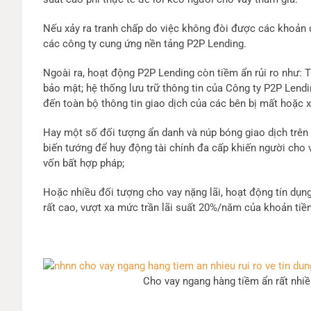
Nếu xảy ra tranh chấp do việc không đòi được các khoản đ
các công ty cung ứng nền tảng P2P Lending.
Ngoài ra, hoạt động P2P Lending còn tiềm ẩn rủi ro như: 
bảo mật; hệ thống lưu trữ thông tin của Công ty P2P Lend
đến toàn bộ thông tin giao dịch của các bên bị mất hoặc 
Hay một số đối tượng ẩn danh và núp bóng giao dịch trên c
biến tướng để huy động tài chính đa cấp khiến người cho v
vốn bất hợp pháp;
Hoặc nhiều đối tượng cho vay nặng lãi, hoạt động tín dụn
rất cao, vượt xa mức trần lãi suất 20%/năm của khoản tiề
Cho vay ngang hàng tiềm ẩn rất nhiều