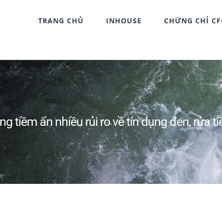
TRANG CHỦ
INHOUSE
CHỨNG CHỈ C
 tiềm ẩn nhiều rủi ro về tín dụng đen, rửa tiề