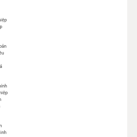
hiệp
ệp
 bản
êu
cả
ính
hiệp
n
h
n
kinh