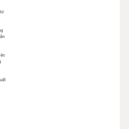
từ
ng
dẫn
oặc
g
uất