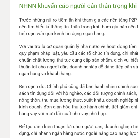
NHNN khuyến cáo người dân thận trọng khi
Trước những rủi ro tiềm ẩn khi tham gia các nền tảng P2
nên tìm hiểu kĩ thông tin, thận trọng khi tham gia các n
tiếp cận vốn qua kênh tín dụng ngân hàng.
Với vai trò là cơ quan quản lý nhà nước về hoạt động tiề
quy phạm pháp luật, yêu cầu các tổ chức tín dụng, chi nh
chuẩn chất lượng, thủ tục cung cấp sản phẩm, dịch vụ, biểu
thuận lợi cho người dân, doanh nghiệp dễ dàng tiếp cận s
ngân hàng và khách hàng.
Bên cạnh đó, Chính phủ cũng đã ban hành nhiều chính sách 
sách tín dụng đối với hộ nghèo, các đối tượng chính sá
nông thôn, thu mua lượng thực, xuất khẩu, doanh nghiệp nhỏ
kinh doanh, đơn giản hóa thủ tục hành chính, tiết giảm ch
hàng vay với mức lãi suất cho vay phù hợp.
Để tạo điều kiện thuận lợi cho người dân, doanh nghiệp t
dụng, chi nhánh ngân hàng nước ngoài nâng cao năng lực 