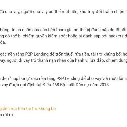
ã cho vay, người cho vay có thể mất tiền, khó truy đòi trách nhiệm 
Thông tin cá nhân của các bên tham gia có thể bị đánh cắp do lỗ hổ
ing có thể bị chiếm quyền kiểm soát hoặc bị đánh sập bởi hackers 
xóa.
ác nền tảng P2P Lending để trốn thuế, rửa tiền, tài trợ khủng bố; h
ay, người đi vay trở thành nạn nhân của hành vi lừa đảo, chiếm dụn
g đen “núp bóng” các nền tảng P2P Lending để cho vay với mức lãi s
n vay được qui định tại Điều 468 Bộ Luật Dân sự năm 2015.
 rủi ro.