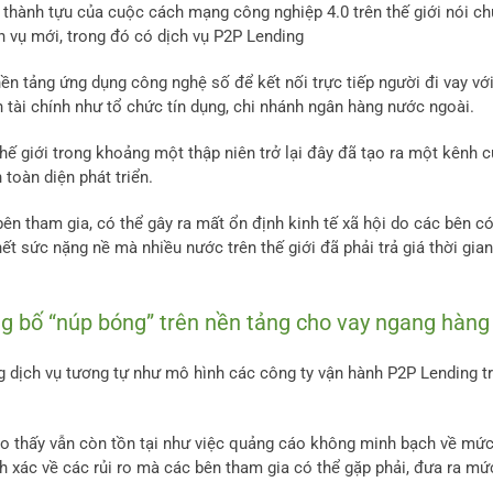
 thành tựu của cuộc cách mạng công nghiệp 4.0 trên thế giới nói c
h vụ mới, trong đó có dịch vụ P2P Lending
ền tảng ứng dụng công nghệ số để kết nối trực tiếp người đi vay vớ
 tài chính như tổ chức tín dụng, chi nhánh ngân hàng nước ngoài.
hế giới trong khoảng một thập niên trở lại đây đã tạo ra một kênh 
 toàn diện phát triển.
bên tham gia, có thể gây ra mất ổn định kinh tế xã hội do các bên c
hết sức nặng nề mà nhiều nước trên thế giới đã phải trả giá thời gian
hủng bố “núp bóng” trên nền tảng cho vay ngang hàng
g dịch vụ tương tự như mô hình các công ty vận hành P2P Lending t
ho thấy vẫn còn tồn tại như việc quảng cáo không minh bạch về mức
 xác về các rủi ro mà các bên tham gia có thể gặp phải, đưa ra mức