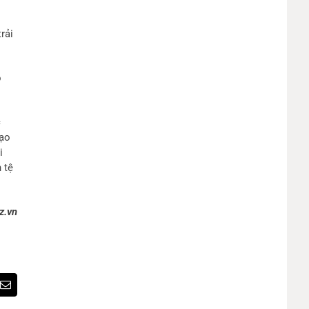
rải
o
c
đạo
i
 tệ
z.vn
est
Email