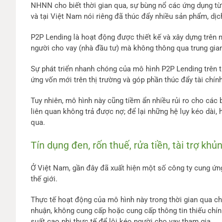
NHNN cho biết thời gian qua, sự bùng nổ các ứng dụng từ
và tại Việt Nam nói riêng đã thúc đẩy nhiều sản phẩm, dịc
P2P Lending là hoạt động được thiết kế và xây dựng trên n
người cho vay (nhà đầu tư) mà không thông qua trung gian
Sự phát triển nhanh chóng của mô hình P2P Lending trên t
ứng vốn mới trên thị trường và góp phần thúc đẩy tài chính
Tuy nhiên, mô hình này cũng tiềm ẩn nhiều rủi ro cho các 
liên quan không trả được nợ; để lại những hệ lụy kéo dài, 
qua.
Tín dụng đen, rốn thuế, rửa tiền, tài trợ k
Ở Việt Nam, gần đây đã xuất hiện một số công ty cung ứn
thế giới.
Thực tế hoạt động của mô hình này trong thời gian qua c
nhuận, không cung cấp hoặc cung cấp thông tin thiếu chính
suất cao phi thực tế để lôi kéo người cho vay tham gia.