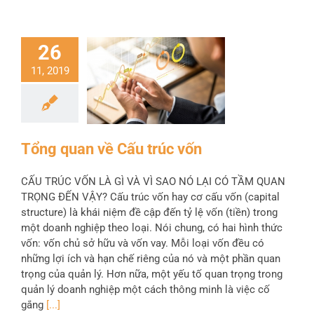
26
11, 2019
Tổng quan về Cấu trúc vốn
CẤU TRÚC VỐN LÀ GÌ VÀ VÌ SAO NÓ LẠI CÓ TẦM QUAN
TRỌNG ĐẾN VẬY? Cấu trúc vốn hay cơ cấu vốn (capital
structure) là khái niệm đề cập đến tỷ lệ vốn (tiền) trong
một doanh nghiệp theo loại. Nói chung, có hai hình thức
vốn: vốn chủ sở hữu và vốn vay. Mỗi loại vốn đều có
những lợi ích và hạn chế riêng của nó và một phần quan
trọng của quản lý. Hơn nữa, một yếu tố quan trọng trong
quản lý doanh nghiệp một cách thông minh là việc cố
gắng
[...]