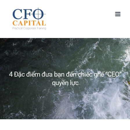
Skip
to
content
4 Đặc điểm đưa bạn đến chiếc ghế “CEO”
quyền lực