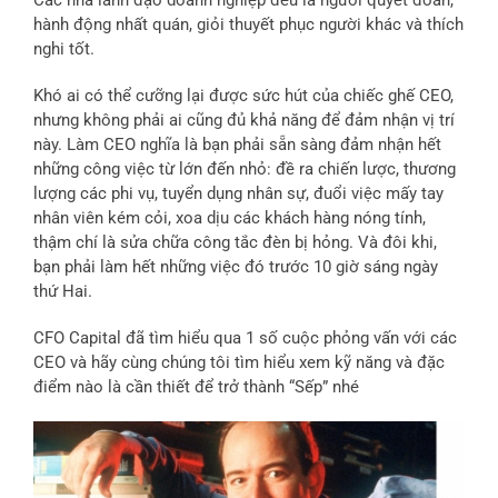
Các nhà lãnh đạo doanh nghiệp đều là người quyết đoán,
hành động nhất quán, giỏi thuyết phục người khác và thích
nghi tốt.
Khó ai có thể cưỡng lại được sức hút của chiếc ghế CEO,
nhưng không phải ai cũng đủ khả năng để đảm nhận vị trí
này. Làm CEO nghĩa là bạn phải sẵn sàng đảm nhận hết
những công việc từ lớn đến nhỏ: đề ra chiến lược, thương
lượng các phi vụ, tuyển dụng nhân sự, đuổi việc mấy tay
nhân viên kém cỏi, xoa dịu các khách hàng nóng tính,
thậm chí là sửa chữa công tắc đèn bị hỏng. Và đôi khi,
bạn phải làm hết những việc đó trước 10 giờ sáng ngày
thứ Hai.
CFO Capital đã tìm hiểu qua 1 số cuộc phỏng vấn với các
CEO và hãy cùng chúng tôi tìm hiểu xem kỹ năng và đặc
điểm nào là cần thiết để trở thành “Sếp” nhé