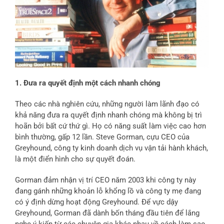
1. Đưa ra quyết định một cách nhanh chóng
Theo các nhà nghiên cứu, những người làm lãnh đạo có
khả năng đưa ra quyết định nhanh chóng mà không bị trì
hoãn bởi bất cứ thứ gì. Họ có năng suất làm việc cao hơn
bình thường, gấp 12 lần. Steve Gorman, cựu CEO của
Greyhound, công ty kinh doanh dịch vụ vận tải hành khách,
là một điển hình cho sự quyết đoán.
Gorman đảm nhận vị trí CEO năm 2003 khi công ty này
đang gánh những khoản lỗ khổng lồ và công ty mẹ đang
có ý định dừng hoạt động Greyhound. Để vực dậy
Greyhound, Gorman đã dành bốn tháng đầu tiên để lắng
nghe ý kiến từ các chuyên gia khác nhau về cách làm sao