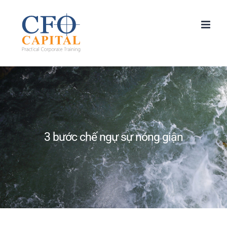
Skip
to
content
3 bước chế ngự sự nóng giận