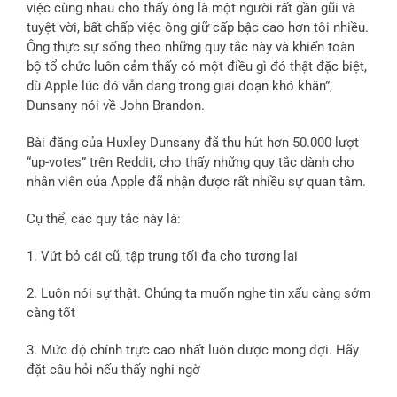
việc cùng nhau cho thấy ông là một người rất gần gũi và
tuyệt vời, bất chấp việc ông giữ cấp bậc cao hơn tôi nhiều.
Ông thực sự sống theo những quy tắc này và khiến toàn
bộ tổ chức luôn cảm thấy có một điều gì đó thật đặc biệt,
dù Apple lúc đó vẫn đang trong giai đoạn khó khăn”,
Dunsany nói về John Brandon.
Bài đăng của Huxley Dunsany đã thu hút hơn 50.000 lượt
“up-votes” trên Reddit, cho thấy những quy tắc dành cho
nhân viên của Apple đã nhận được rất nhiều sự quan tâm.
Cụ thể, các quy tắc này là:
1. Vứt bỏ cái cũ, tập trung tối đa cho tương lai
2. Luôn nói sự thật. Chúng ta muốn nghe tin xấu càng sớm
càng tốt
3. Mức độ chính trực cao nhất luôn được mong đợi. Hãy
đặt câu hỏi nếu thấy nghi ngờ