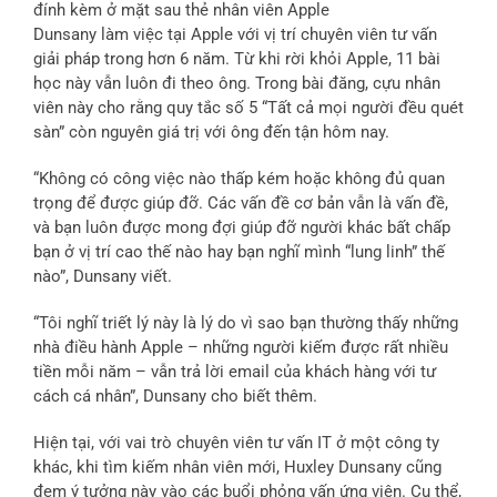
đính kèm ở mặt sau thẻ nhân viên Apple
Dunsany làm việc tại Apple với vị trí chuyên viên tư vấn
giải pháp trong hơn 6 năm. Từ khi rời khỏi Apple, 11 bài
học này vẫn luôn đi theo ông. Trong bài đăng, cựu nhân
viên này cho rằng quy tắc số 5 “Tất cả mọi người đều quét
sàn” còn nguyên giá trị với ông đến tận hôm nay.
“Không có công việc nào thấp kém hoặc không đủ quan
trọng để được giúp đỡ. Các vấn đề cơ bản vẫn là vấn đề,
và bạn luôn được mong đợi giúp đỡ người khác bất chấp
bạn ở vị trí cao thế nào hay bạn nghĩ mình “lung linh” thế
nào”, Dunsany viết.
“Tôi nghĩ triết lý này là lý do vì sao bạn thường thấy những
nhà điều hành Apple – những người kiếm được rất nhiều
tiền mỗi năm – vẫn trả lời email của khách hàng với tư
cách cá nhân”, Dunsany cho biết thêm.
Hiện tại, với vai trò chuyên viên tư vấn IT ở một công ty
khác, khi tìm kiếm nhân viên mới, Huxley Dunsany cũng
đem ý tưởng này vào các buổi phỏng vấn ứng viên. Cụ thể,